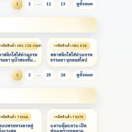
…
1
2
12
13
ดูทั้งหมด
รหัสสินค้า HD1 C3D งานด่วน 赶工
รหัสสินค้า HD1 D3D
าสติกใสใส่ห่วงเกรด
พลาสติกใสใส่ห่วงเกรด
รมดา หูบัวสองชั้น
ธรรมดา หูกลมสโลป
โลป
…
1
2
25
26
ดูทั้งหมด
รหัสสินค้า T0366
รหัสสินค้า T0379
นบพระทรงลวดคู่
แหวนหุ้มแหวน เปิด
็งแรงสุด
ช่องเพราะจุดตาม