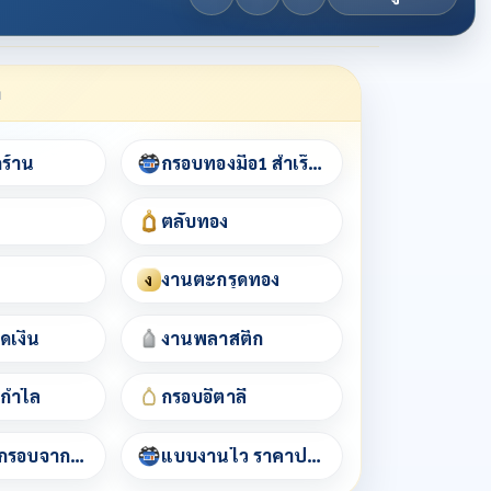
า
กร้าน
กรอบทองมือ1 สำเร็จรูป
ตลับทอง
งานตะกรุดทอง
ง
ดเงิน
งานพลาสติก
/กำไล
กรอบอิตาลี
เช็คราคากรอบจากชื่อพระ
แบบงานไว ราคาประหยัด