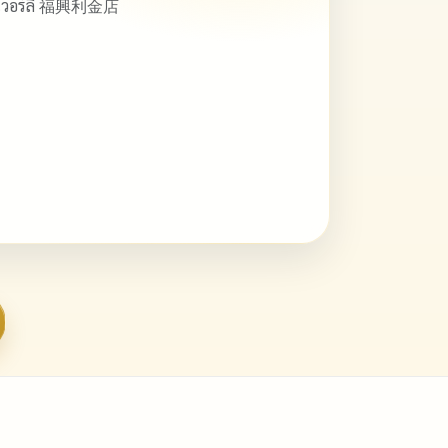
ิวเวอร์ลี่ 福興利金店