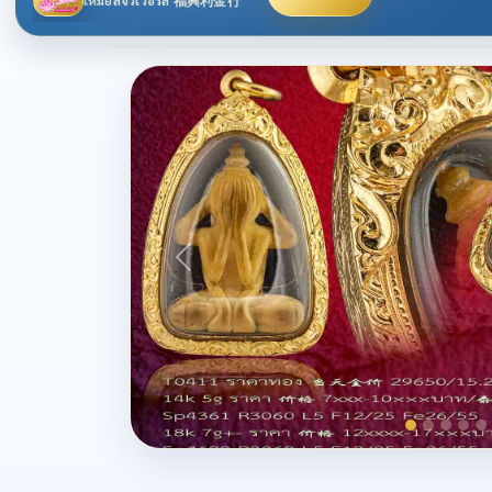
เหม่ยลี่จิวเวอร์ลี่ 福興利金行