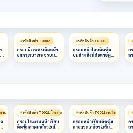
รหัสสินค้า T0002
รหัสสินค้า T0003
า
กรอบฝังเพชรเต็มหน้า
กรอบหน้าโอนติดซุ้ม
กร
น
ยกกระเบาะเพชรบน
บนล่าง สิงห์ต่อลายหู
ลว
้ำ
ล่าง ข้างลวดเกลียวสาม
ติดลวด ตาสิงห์
ลว
3
ชั้นน
พญานาคฝังเพชร ข้าง
ต
ลวดไข่ปลาผสมหลอด
เบ
งงาน
รหัสสินค้า T0021 โรงงาน
รหัสสินค้า T0021งานมือ
ิด
กรอบโรงงานหน้าเรียบ
กรอบหน้าเรียบติดซุ้ม
กร
ลาก
ติดซุ้มลวดเกลียว2เส้น
ลายลวดเกลียว2เส้น
ลา
ลายไทยทั้งองค์
ไทยทั้งองค์
หน