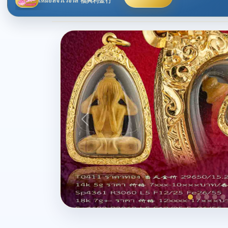
เหม่ยลี่จิวเวอร์ลี่ 福興利金行