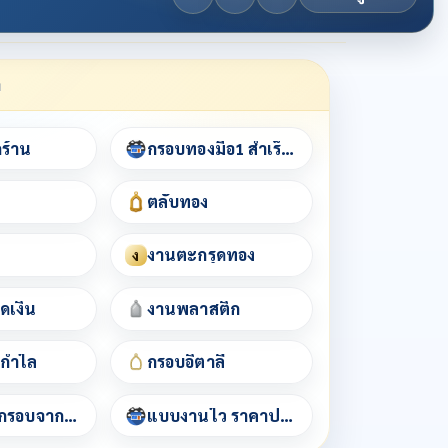
า
กร้าน
กรอบทองมือ1 สำเร็จรูป
ตลับทอง
งานตะกรุดทอง
ง
ดเงิน
งานพลาสติก
/กำไล
กรอบอิตาลี
เช็คราคากรอบจากชื่อพระ
แบบงานไว ราคาประหยัด