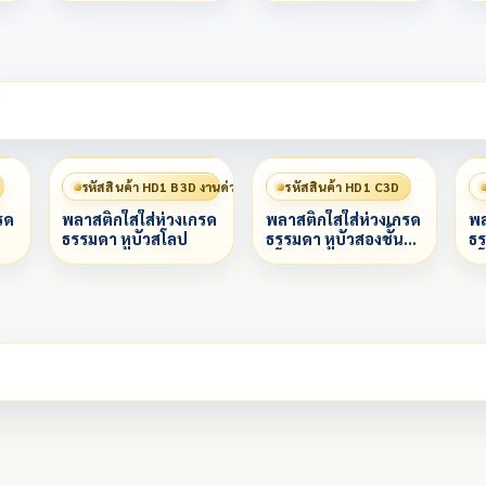
รหัสสินค้า HD1 B3D งานด่วน 赶工
รหัสสินค้า HD1 C3D
รด
พลาสติกใสใส่ห่วงเกรด
พลาสติกใสใส่ห่วงเกรด
พล
ธรรมดา หูบัวสโลป
ธรรมดา หูบัวสองชั้น
ธร
สโลป
ส