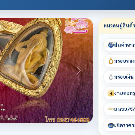
หมวดหมู่สินค้
สินค้าจา
กรอบทอง
กรอบเงิน
งานตะกรุ
ง
แหวน/จี้