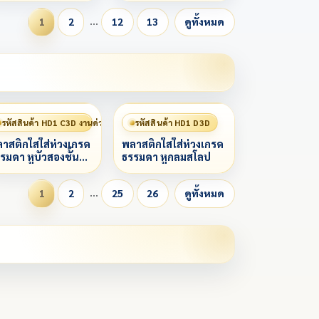
…
1
2
12
13
ดูทั้งหมด
รหัสสินค้า HD1 C3D งานด่วน 赶工
รหัสสินค้า HD1 D3D
าสติกใสใส่ห่วงเกรด
พลาสติกใสใส่ห่วงเกรด
รมดา หูบัวสองชั้น
ธรรมดา หูกลมสโลป
โลป
…
1
2
25
26
ดูทั้งหมด