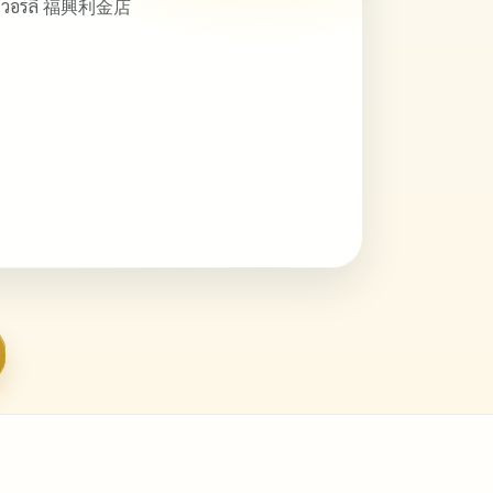
ิวเวอร์ลี่ 福興利金店