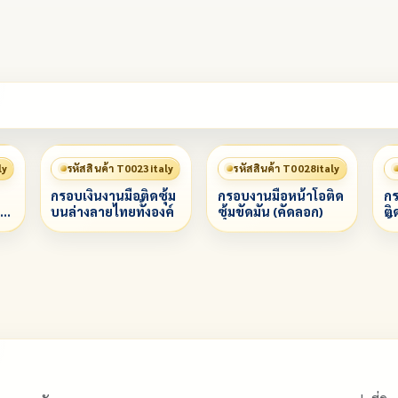
ly
รหัสสินค้า T0023italy
รหัสสินค้า T0028italy
กรอบเงินงานมือติดซุ้ม
กรอบงานมือหน้าโอติด
กร
บนล่างลายไทยทั้งองค์
ซุ้มขัดมัน (คัดลอก)
ติ
ทั้