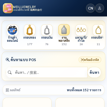
MEILIJEWELRY
CN
เหม่ยลี่จิวเวอร์ลี่ 福興利金行
ร้านค้า
กรอบทอง
กรอบเงิน
งาน
แหวน/จี้/
กรอบอิตาลี
ออนไลน์
พลาสติก
กำไล
177
76
152
26
11
ค้นหาแบบ POS
พร้อมยิงรหัส
ค้นหา
ผลลัพธ์
พบทั้งหมด 152 รายการ