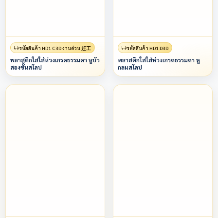
รหัสสินค้า HD1 C3D งานด่วน 赶工
รหัสสินค้า HD1 D3D
พลาสติกใสใส่ห่วงเกรดธรรมดา หูบัว
พลาสติกใสใส่ห่วงเกรดธรรมดา หู
สองชั้นสโลป
กลมสโลป