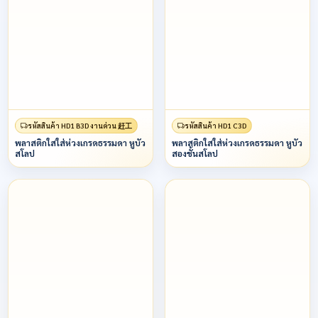
รหัสสินค้า HD1 B3D งานด่วน 赶工
รหัสสินค้า HD1 C3D
พลาสติกใสใส่ห่วงเกรดธรรมดา หูบัว
พลาสติกใสใส่ห่วงเกรดธรรมดา หูบัว
สโลป
สองชั้นสโลป